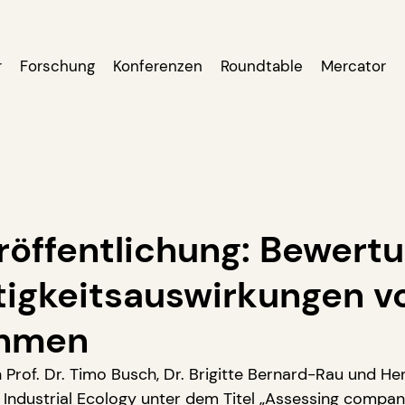
r
Forschung
Konferenzen
Roundtable
Mercator
öffentlichung: Bewertu
tigkeitsauswirkungen v
ehmen
n Prof. Dr. Timo Busch, Dr. Brigitte Bernard-Rau und He
 Industrial Ecology unter dem Titel „Assessing compan