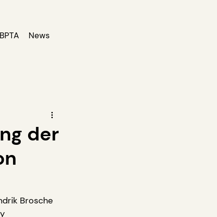
BPTA
News
ng der
on
ndrik Brosche 
y 