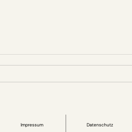
FNG veröffentlicht 20.
GRON
Jahresbericht und feiert
Nach
25-jähriges Jubiläum
für 
Impressum
Datenschutz