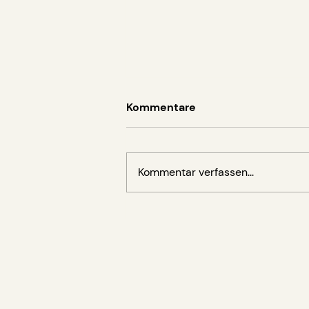
Kommentare
Kommentar verfassen...
Vortrag von Amanda Turner
Ege zur elea Foundation for
Ethics in Globalization