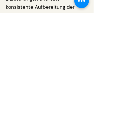
konsistente Aufbereitung der
Ergebnisse. Besonders
hervorzuheben sind die
differenzierte Analyse der IROs
und die präzise Darstellung der
Scope-3-Emissionen.
Sartorius AG: Best Newcomer in
CSRD Reporting