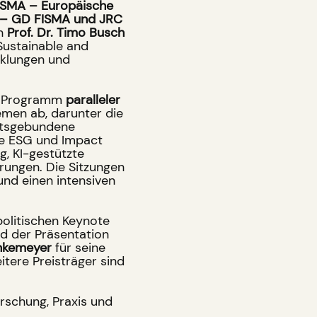
ESMA – Europäische
 – GD FISMA und JRC
on
Prof. Dr. Timo Busch
 Sustainable and
cklungen und
he Programm
paralleler
emen ab, darunter die
eitsgebundene
ie ESG und Impact
, KI-gestützte
rungen. Die Sitzungen
nd einen intensiven
olitischen Keynote
nd der Präsentation
nkemeyer
für seine
itere Preisträger sind
rschung, Praxis und