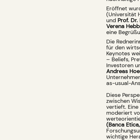
Eröffnet wur
(Universität
und
Prof. Dr.
Verena Hebb
eine Begrüß
Die Rednerin
für den wirt
Keynotes weit
– Beliefs, Pr
Investoren u
Andreas Hoe
Unternehmen
as-usual-Ans
Diese Perspe
zwischen Wis
vertieft. Ei
moderiert v
werteorientie
(Banca Etic
Forschungs
wichtige Her