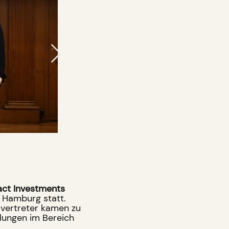
Verena Hebb
pact Investments
n Hamburg statt.
svertreter kamen zu
lungen im Bereich