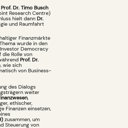
h
Prof. Dr. Timo Busch
int Research Centre)
hluss hielt dann
Dr.
ogie und Raumfahrt
haltiger Finanzmärkte
s Thema wurde in den
 „Investor Democracy
f die Rolle von
 während
Prof. Dr.
 wie sich
atisch von Business-
ung des Dialogs
ngsträgern weiter
Finanzwesen
,
ger, ethischer,
ge Finanzen einsetzen,
eines
H)
zusammen, um
und Steuerung von