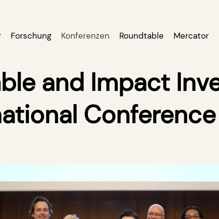
r
Forschung
Konferenzen
Roundtable
Mercator
able and Impact Inv
national Conferenc