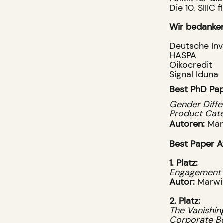
Die 10. SIIIC
Wir bedanken
Deutsche In
HASPA
Oikocredit
Signal Iduna
Best PhD Pa
Gender Diffe
Product Cate
Autoren:
Mar
Best Paper A
1. Platz:
Engagement o
Autor:
Marwi
2. Platz:
The Vanishin
Corporate B