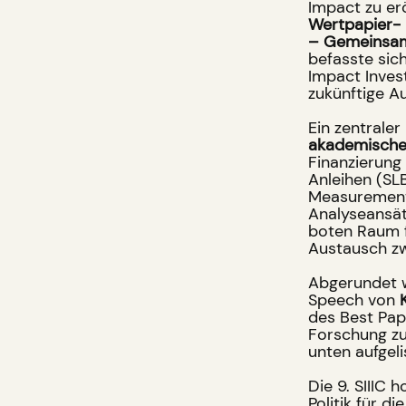
Impact zu er
Wertpapier-
– Gemeinsame
befasste sich
Impact Inves
zukünftige A
Ein zentrale
akademische
Finanzierung
Anleihen (SL
Measurement 
Analyseansät
boten Raum f
Austausch zw
Abgerundet w
Speech von
des Best Pap
Forschung zu 
unten aufgeli
Die 9. SIIIC
Politik für d