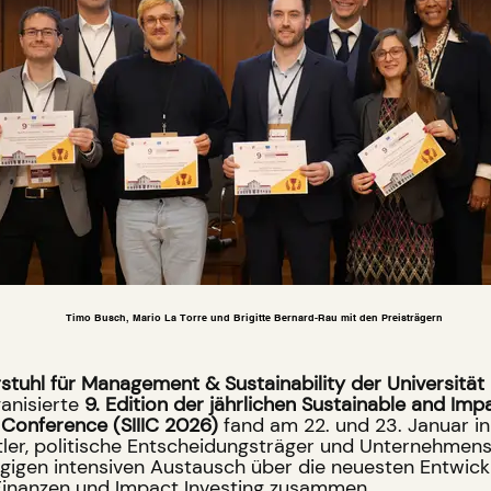
Timo Busch, Mario La Torre und Brigitte Bernard-Rau mit den Preisträgern
stuhl für Management & Sustainability der Universität
anisierte
9. Edition der jährlichen Sustainable and Im
 Conference (SIIIC 2026)
fand am 22. und 23. Januar i
ler, politische Entscheidungsträger und Unternehmen
gigen intensiven Austausch über die neuesten Entwick
Finanzen und Impact Investing zusammen.