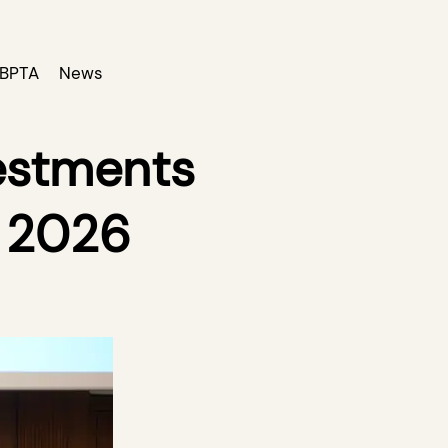
BPTA
News
estments
e 2026