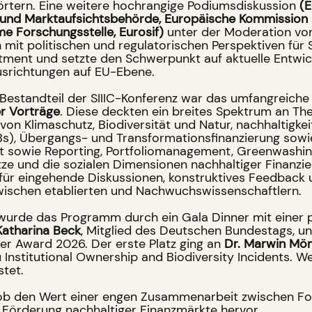
örtern. Eine weitere hochrangige Podiumsdiskussion
(
 und Marktaufsichtsbehörde, Europäische Kommission
 Forschungsstelle, Eurosif)
unter der Moderation v
 mit politischen und regulatorischen Perspektiven für
tment und setzte den Schwerpunkt auf aktuelle Entwi
usrichtungen auf EU-Ebene.
r Bestandteil der SIIIC-Konferenz war das umfangreic
r Vorträge
. Diese deckten ein breites Spektrum an Th
 von Klimaschutz, Biodiversität und Natur, nachhaltigk
Bs), Übergangs- und Transformationsfinanzierung sow
sowie Reporting, Portfoliomanagement, Greenwashing
ze und die sozialen Dimensionen nachhaltiger Finanzie
ür eingehende Diskussionen, konstruktives Feedback u
ischen etablierten und Nachwuchswissenschaftlern.
urde das Programm durch ein Gala Dinner mit einer p
Katharina Beck
, Mitglied des Deutschen Bundestags, u
er Award 2026. Der erste Platz ging an
Dr. Marwin Mö
Institutional Ownership and Biodiversity Incidents. We
stet.
 hob den Wert einer engen Zusammenarbeit zwischen Fo
ie Förderung nachhaltiger Finanzmärkte hervor.