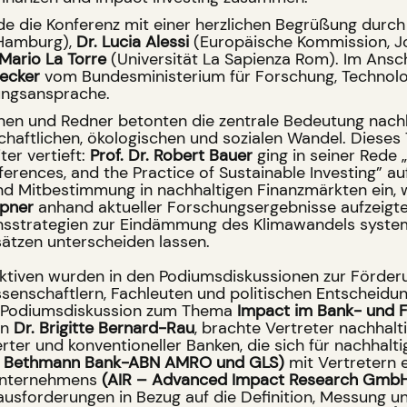
de die Konferenz mit einer herzlichen Begrüßung durc
 Hamburg),
Dr. Lucia Alessi
(Europäische Kommission, Jo
 Mario La Torre
(Universität La Sapienza Rom). Im Ansc
ecker
vom Bundesministerium für Forschung, Technol
ungsansprache.
nen und Redner betonten die zentrale Bedeutung nach
schaftlichen, ökologischen und sozialen Wandel. Diese
er vertieft:
Prof. Dr. Robert Bauer
ging in seiner Rede
eferences, and the Practice of Sustainable Investing” au
nd Mitbestimmung in nachhaltigen Finanzmärkten ein,
pner
anhand aktueller Forschungsergebnisse aufzeigte,
sstrategien zur Eindämmung des Klimawandels system
ätzen unterscheiden lassen.
ktiven wurden in den Podiumsdiskussionen zur Förder
senschaftlern, Fachleuten und politischen Entscheidu
ne Podiumsdiskussion zum Thema
Impact im Bank- und 
on
Dr. Brigitte Bernard-Rau
, brachte Vertreter nachhalti
rter und konventioneller Banken, die sich für nachhalti
a, Bethmann Bank-ABN AMRO und GLS)
mit Vertretern 
unternehmens
(AIR – Advanced Impact Research Gmb
ausforderungen in Bezug auf die Definition, Messung 