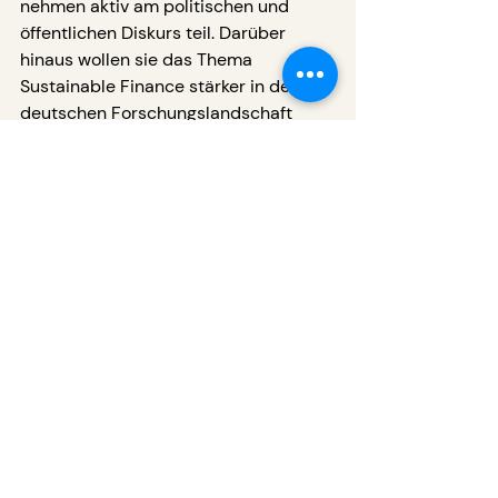
nehmen aktiv am politischen und 
öffentlichen Diskurs teil. Darüber 
hinaus wollen sie das Thema 
Sustainable Finance stärker in der 
deutschen Forschungslandschaft 
etablieren und die Verknüpfung mit 
internationalen Institutionen und 
Prozessen sicherstellen.
Mehr zur Wissenschaftsplattform 
Sustainable Finance erfahren Sie 
unter 
wpsf.de
.
Partner der Wissenschaftsplattform 
sind
Die Wissenschaftsplattform 
Sustainable Finance wird gefördert 